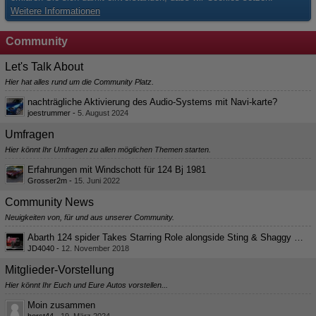
Weitere Informationen
Community
Let's Talk About
Hier hat alles rund um die Community Platz.
nachträgliche Aktivierung des Audio-Systems mit Navi-karte?
joestrummer
-
5. August 2024
Umfragen
Hier könnt Ihr Umfragen zu allen möglichen Themen starten.
Erfahrungen mit Windschott für 124 Bj 1981
Grosser2m
-
15. Juni 2022
Community News
Neuigkeiten von, für und aus unserer Community.
Abarth 124 spider Takes Starring Role alongside Sting & Shaggy in “Gotta Get Back My Baby” Music Video
JD4040
-
12. November 2018
Mitglieder-Vorstellung
Hier könnt Ihr Euch und Eure Autos vorstellen...
Moin zusammen