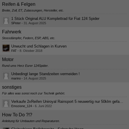
Reifen & Felgen
Breite, Zoll, ET, Zulassungen, Hersteller, etc.
1 Stück Original ALU Komplettrad für Fiat 124 Spider
SPeter
-
31. August 2025
Fahrwerk
Stossdämpfer, Federn, ESP, ABS, etc.
Unwucht und Schlagen in Kurven
FAT
-
8. Oktober 2018
Motor
Rund ums Herz Eurer 124Spider.
Unbedingt lange Standzeiten vermeiden !
marino
-
14. August 2025
sonstiges
Für alles was sonst noch zur Technik gehört.
Verkaufe 2xReifen Uniroyal Rainsport 5 neuwertig nur 50klm gefahren
Emozione_124
-
6. Juni 2022
How To Do ?!?
Anleitung für Umbauten und Reparaturen.