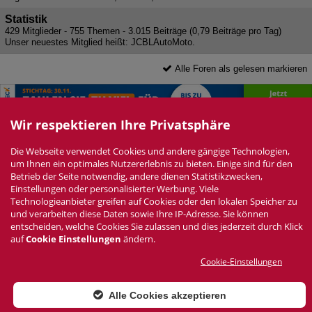
Statistik
429 Mitglieder - 755 Themen - 3.015 Beiträge (0,79 Beiträge pro Tag)
Unser neuestes Mitglied heißt:
JCBLAutoMoto
.
Alle Foren als gelesen markieren
Wir respektieren Ihre Privatsphäre
Die Webseite verwendet Cookies und andere gängige Technologien,
Datenschutzerklärung
Impressum
Nutzungsbedingungen
Newsletter
um Ihnen ein optimales Nutzererlebnis zu bieten. Einige sind für den
Cookie Einstellungen
Zur Desktop Ansicht wechseln
Betrieb der Seite notwendig, andere dienen Statistikzwecken,
Einstellungen oder personalisierter Werbung. Viele
Technologieanbieter greifen auf Cookies oder den lokalen Speicher zu
und verarbeiten diese Daten sowie Ihre IP-Adresse. Sie können
Zur Desktop Ansicht wechseln
entscheiden, welche Cookies Sie zulassen und dies jederzeit durch Klick
auf
Cookie Einstellungen
ändern.
Das Fiat 124Spider Forum ist
KEIN
offizielles Angebot der Fiat Group Automobiles
Germany AG
Cookie-Einstellungen
Forensoftware: Burning Board®, entwickelt von WoltLab® GmbH
Konzept, Realisierung und Design:
BigMammut Webdesign
Werbelink: Dieser Link Platz ist frei!
Alle Cookies akzeptieren