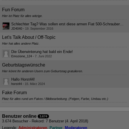
Fun Forum
Hier ist Platz für alles witzige.
Schlechter Tag? Was sollen erst diese armen Fiat 500-Schrauber sagen?
JD4040
-
19. September 2016
Let's Talk About / Off-Topic
Hier hat alles andere Platz.
Die Überwinterung hat bald ein Ende!
Emozione_124
-
7. Juni 2022
Geburtstagswünsche
Hier könnt Ihr anderen Usern zum Geburtstag gratulieren.
Hallo Horst44!
horst44
-
15. März 2024
Fake Forum
Platz für alles rund um Fakes / Bildbearbeitung. (Felgen, Farbe, Umbau etc.)
Benutzer online
3.674
3.674 Besucher - Rekord: 7 Benutzer (
4. April 2018
)
Legende:
Administratoren
Partner
Moderatoren