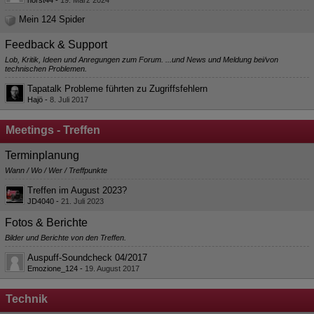
horst44
-
19. März 2024
Mein 124 Spider
Feedback & Support
Lob, Kritik, Ideen und Anregungen zum Forum. ...und News und Meldung bei/von
technischen Problemen.
Tapatalk Probleme führten zu Zugriffsfehlern
Hajö
-
8. Juli 2017
Meetings - Treffen
Terminplanung
Wann / Wo / Wer / Treffpunkte
Treffen im August 2023?
JD4040
-
21. Juli 2023
Fotos & Berichte
Bilder und Berichte von den Treffen.
Auspuff-Soundcheck 04/2017
Emozione_124
-
19. August 2017
Technik