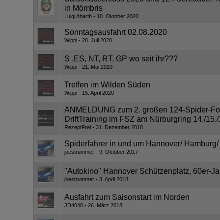
in Mömbris
Luigi Abarth
10. Oktober 2020
Sonntagsausfahrt 02.08.2020
Wippi
28. Juli 2020
S ,ES, NT, RT, GP wo seit ihr???
Wippi
21. Mai 2020
Treffen im Wilden Süden
Wippi
15. April 2020
ANMELDUNG zum 2. großen 124-Spider-For
DriftTraining im FSZ am Nürburgring 14./15./
RezeptFrei
31. Dezember 2018
Spiderfahrer in und um Hannover/ Hamburg/ 
joestrummer
9. Oktober 2017
"Autokino" Hannover Schützenplatz, 60er-Ja
joestrummer
3. April 2018
Ausfahrt zum Saisonstart im Norden
JD4040
26. März 2018