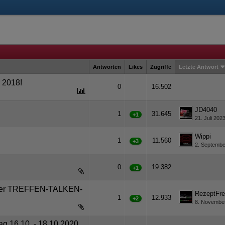
Antworten
Likes
Zugriffe
Letzte Antwort
r 2018!
0
16.502
JD4040
1
31.645
+1
21. Juli 202
Wippi
1
11.560
+3
2. Septembe
0
19.382
+1
ider TREFFEN-TALKEN-
RezeptFre
1
12.933
+2
8. Novembe
g 16.10. - 18.10.2020