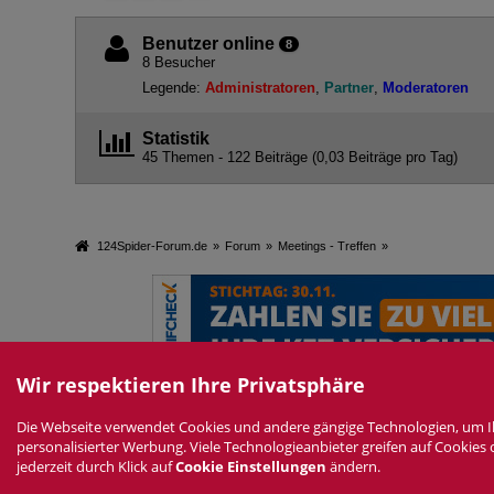
Benutzer online
8
8 Besucher
Legende:
Administratoren
Partner
Moderatoren
Statistik
45 Themen - 122 Beiträge (0,03 Beiträge pro Tag)
124Spider-Forum.de
»
Forum
»
Meetings - Treffen
»
Wir respektieren Ihre Privatsphäre
Die Webseite verwendet Cookies und andere gängige Technologien, um Ihne
Datenschutzerklärung
Impressum
Nutzungsbedingungen
Ne
personalisierter Werbung. Viele Technologieanbieter greifen auf Cookies
D
jederzeit durch Klick auf
Cookie Einstellungen
ändern.