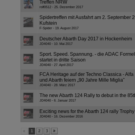
Treffen NRW
rolf0512
25. Dezember 2017
Spidertreffen mit Ausfahrt am 2. September 2
Kufstein
F-Spider
19. August 2017
Deutscher Abarth Day 2017 in Hockenheim
JD4040
10. Mai 2017
Sport. Speed. Spannung. - die ADAC Formel
startet in dritte Saison
JD4040
27. April 2017
FCA Heritage auf der Techno Classica - Alfa
und Abarth feiern „90 Jahre Mille Miglia"
JD4040
28. März 2017
The new Abarth 124 Rally to debut in the 85
JD4040
6. Januar 2017
Exciting news for the Abarth 124 rally Trophy
JD4040
16. Dezember 2016
1
2
3