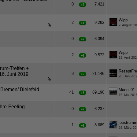
0
7.421
+2
Wippi
2
9.282
+1
2. August 2
0
6.394
+2
Wippi
2
9.572
+1
19. April 202
um-Treffen +
RezeptFre
8
21.146
16. Juni 2019
+2
28. Januar 
Bremen/ Bielefeld
Manni 01
41
69.190
+3
16. Mai 201
1
2
3
hre-Feeling
0
6.237
+2
joestrumm
1
8.689
+1
26. März 20