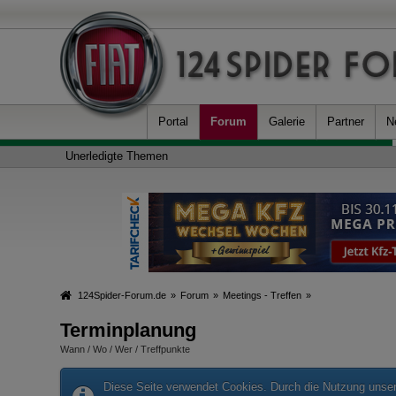
Portal
Forum
Galerie
Partner
N
Unerledigte Themen
124Spider-Forum.de
»
Forum
»
Meetings - Treffen
»
Terminplanung
Wann / Wo / Wer / Treffpunkte
Diese Seite verwendet Cookies. Durch die Nutzung unsere