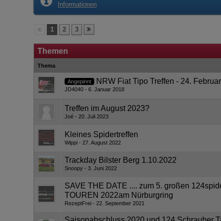
Informationen
1
2
3
Themen
Thema
NRW Fiat Tipo Treffen - 24. Februa
Angepinnt
JD4040
6. Januar 2018
Treffen im August 2023?
Joé
20. Juli 2023
Kleines Spidertreffen
Wippi
27. August 2022
Trackday Bilster Berg 1.10.2022
Snoopy
3. Juni 2022
SAVE THE DATE .... zum 5. großen 124sp
TOUREN 2022am Nürburgring
RezeptFrei
22. September 2021
Saisonabschluss 2020 und 124 Schrauber Ta