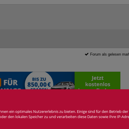
Forum als gelesen mar
n ein optimales Nutzererlebnis zu bieten. Einige sind für den Betrieb der 
wsletter
Cookie Einstellungen
 oder den lokalen Speicher zu und verarbeiten diese Daten sowie Ihre IP-Adr
as Fiat 124Spider Forum ist
KEIN
offizielles Angebot der Fiat Group Automobiles Germany 
Forensoftware: Burning Board®, entwickelt von WoltLab® GmbH