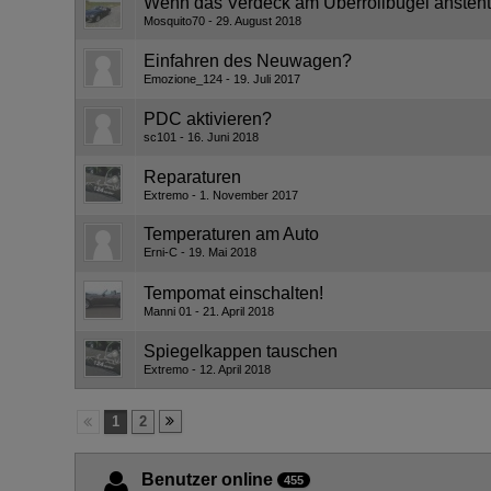
Wenn das Verdeck am Überrollbügel ansteht
Mosquito70
29. August 2018
Einfahren des Neuwagen?
Emozione_124
19. Juli 2017
PDC aktivieren?
sc101
16. Juni 2018
Reparaturen
Extremo
1. November 2017
Temperaturen am Auto
Erni-C
19. Mai 2018
Tempomat einschalten!
Manni 01
21. April 2018
Spiegelkappen tauschen
Extremo
12. April 2018
1
2
Benutzer online
455