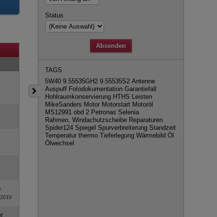
Status
TAGS
5W40
9.55535GH2
9.55535S2
Antenne
Auspuff
Fotodokumentation
Garantiefall
Hohlraumkonservierung
HTHS
Leisten
MikeSanders
Motor
Motorstart
Motoröl
MS12991
obd 2
Petronas Selenia
Rahmen, Windachutzscheibe
Reparaturen
Spider124
Spiegel
Spurverbreiterung
Standzeit
Temperatur
thermo
Tieferlegung
Wärmebild
Öl
Ölwechsel
0
 2019
r