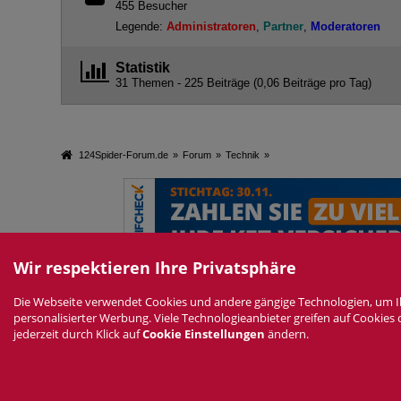
455 Besucher
Legende:
Administratoren
Partner
Moderatoren
Statistik
31 Themen - 225 Beiträge (0,06 Beiträge pro Tag)
124Spider-Forum.de
»
Forum
»
Technik
»
Wir respektieren Ihre Privatsphäre
Die Webseite verwendet Cookies und andere gängige Technologien, um Ihne
Datenschutzerklärung
Impressum
Nutzungsbedingungen
Ne
personalisierter Werbung. Viele Technologieanbieter greifen auf Cookies
D
jederzeit durch Klick auf
Cookie Einstellungen
ändern.