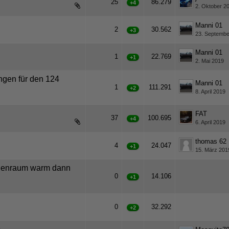
25
86.279
+4
2. Oktober 2
1
2
Manni 01
2
30.562
+3
23. Septembe
Manni 01
1
22.769
+1
2. Mai 2019
ngen für den 124
Manni 01
1
111.291
+2
8. April 2019
FAT
37
100.695
+4
6. April 2019
1
2
thomas 62
4
24.047
+1
15. März 201
Innenraum warm dann
0
14.106
+1
0
32.292
+2