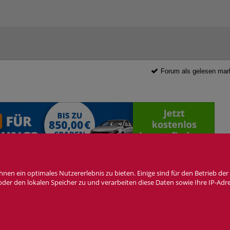
Forum als gelesen mar
n ein optimales Nutzererlebnis zu bieten. Einige sind für den Betrieb der 
wsletter
Cookie Einstellungen
 oder den lokalen Speicher zu und verarbeiten diese Daten sowie Ihre IP-Adr
as Fiat 124Spider Forum ist
KEIN
offizielles Angebot der Fiat Group Automobiles Germany 
Forensoftware: Burning Board®, entwickelt von WoltLab® GmbH
Konzept, Realisierung und Design:
BigMammut Webdesign
Werbelink: Dieser Link Platz ist frei!