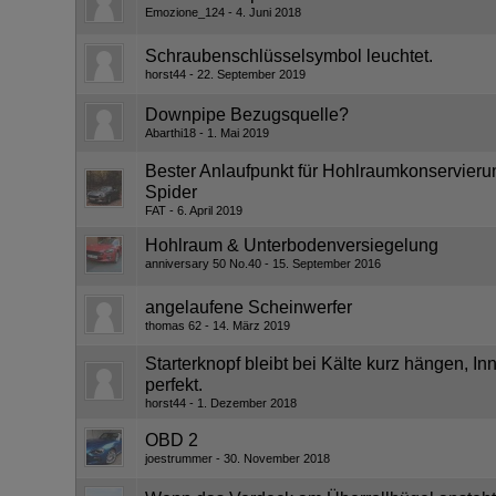
Emozione_124
4. Juni 2018
Schraubenschlüsselsymbol leuchtet.
horst44
22. September 2019
Downpipe Bezugsquelle?
Abarthi18
1. Mai 2019
Bester Anlaufpunkt für Hohlraumkonservieru
Spider
FAT
6. April 2019
Hohlraum & Unterbodenversiegelung
anniversary 50 No.40
15. September 2016
angelaufene Scheinwerfer
thomas 62
14. März 2019
Starterknopf bleibt bei Kälte kurz hängen, 
perfekt.
horst44
1. Dezember 2018
OBD 2
joestrummer
30. November 2018