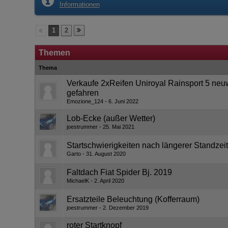
Informationen
1
2
Themen
Thema
Verkaufe 2xReifen Uniroyal Rainsport 5 neu
gefahren
Emozione_124
6. Juni 2022
Lob-Ecke (außer Wetter)
joestrummer
25. Mai 2021
Startschwierigkeiten nach längerer Standzeit
Garto
31. August 2020
Faltdach Fiat Spider Bj. 2019
MichaelK
2. April 2020
Ersatzteile Beleuchtung (Kofferraum)
joestrummer
2. Dezember 2019
roter Startknopf