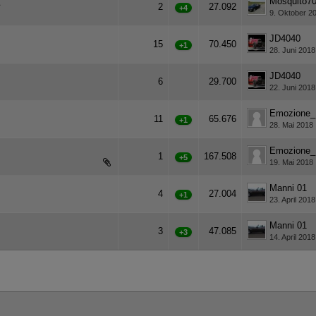
Mosquito7
2
27.092
+4
9. Oktober 2
JD4040
15
70.450
+1
28. Juni 2018
JD4040
6
29.700
22. Juni 2018
Emozione_
11
65.676
+1
28. Mai 2018
Emozione_
1
167.508
+5
19. Mai 2018
Manni 01
4
27.004
+1
23. April 2018
Manni 01
3
47.085
+3
14. April 2018