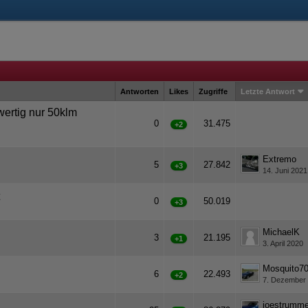
Antworten
Likes
Zugriffe
Letzte Antwort
wertig nur 50klm
0
31.475
+2
Extremo
5
27.842
+3
14. Juni 2021
0
50.019
+3
MichaelK
3
21.195
+1
3. April 2020
Mosquito7
6
22.493
+2
7. Dezember
joestrumme