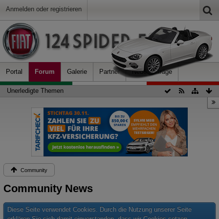
Anmelden oder registrieren
Portal
Forum
Galerie
Partner
Neue Beiträge
Unerledigte Themen
Community
Community News
Diese Seite verwendet Cookies. Durch die Nutzung unserer Seite
erklären Sie sich damit einverstanden, dass wir Cookies setzen.