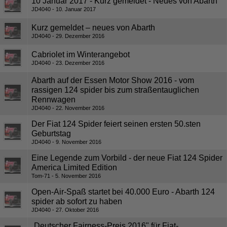
10 Januar 2017 - Kurz gemeldet - Neues von Abarth
JD4040
10. Januar 2017
Kurz gemeldet – neues von Abarth
JD4040
29. Dezember 2016
Cabriolet im Winterangebot
JD4040
23. Dezember 2016
Abarth auf der Essen Motor Show 2016 - vom
rassigen 124 spider bis zum straßentauglichen
Rennwagen
JD4040
22. November 2016
Der Fiat 124 Spider feiert seinen ersten 50.sten
Geburtstag
JD4040
9. November 2016
Eine Legende zum Vorbild - der neue Fiat 124 Spider
America Limited Edition
Tom-71
5. November 2016
Open-Air-Spaß startet bei 40.000 Euro - Abarth 124
spider ab sofort zu haben
JD4040
27. Oktober 2016
„Deutscher Fairness-Preis 2016" für Fiat-