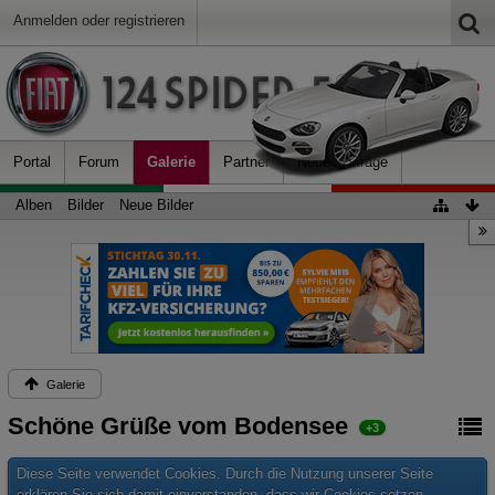
Anmelden oder registrieren
Portal
Forum
Galerie
Partner
Neue Beiträge
Alben
Bilder
Neue Bilder
Galerie
Schöne Grüße vom Bodensee
+3
Diese Seite verwendet Cookies. Durch die Nutzung unserer Seite
erklären Sie sich damit einverstanden, dass wir Cookies setzen.