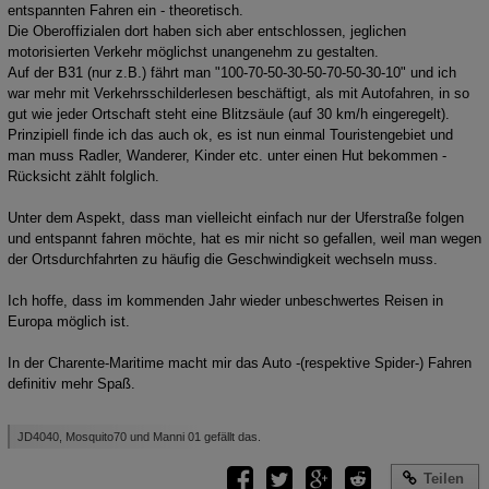
entspannten Fahren ein - theoretisch.
Die Oberoffizialen dort haben sich aber entschlossen, jeglichen
motorisierten Verkehr möglichst unangenehm zu gestalten.
Auf der B31 (nur z.B.) fährt man "100-70-50-30-50-70-50-30-10" und ich
war mehr mit Verkehrsschilderlesen beschäftigt, als mit Autofahren, in so
gut wie jeder Ortschaft steht eine Blitzsäule (auf 30 km/h eingeregelt).
Prinzipiell finde ich das auch ok, es ist nun einmal Touristengebiet und
man muss Radler, Wanderer, Kinder etc. unter einen Hut bekommen -
Rücksicht zählt folglich.
Unter dem Aspekt, dass man vielleicht einfach nur der Uferstraße folgen
und entspannt fahren möchte, hat es mir nicht so gefallen, weil man wegen
der Ortsdurchfahrten zu häufig die Geschwindigkeit wechseln muss.
Ich hoffe, dass im kommenden Jahr wieder unbeschwertes Reisen in
Europa möglich ist.
In der Charente-Maritime macht mir das Auto -(respektive Spider-) Fahren
definitiv mehr Spaß.
JD4040, Mosquito70 und Manni 01 gefällt das.
Teilen