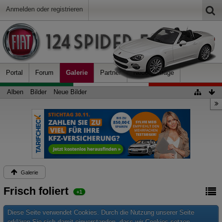
Anmelden oder registrieren
Portal
Forum
Galerie
Partner
Neue Beiträge
Alben
Bilder
Neue Bilder
Galerie
Frisch foliert
+1
Diese Seite verwendet Cookies. Durch die Nutzung unserer Seite
erklären Sie sich damit einverstanden, dass wir Cookies setzen.