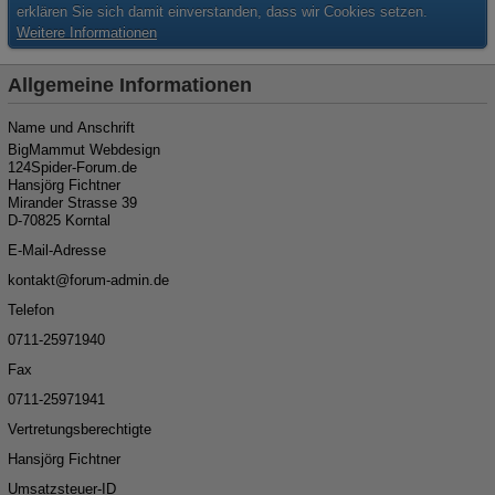
erklären Sie sich damit einverstanden, dass wir Cookies setzen.
Weitere Informationen
Allgemeine Informationen
Name und Anschrift
BigMammut Webdesign
124Spider-Forum.de
Hansjörg Fichtner
Mirander Strasse 39
D-70825 Korntal
E-Mail-Adresse
kon
ta
kt@for
um-ad
min.de
Telefon
07
11-259
719
40
Fax
07
11-259
719
41
Vertretungsberechtigte
Hansjörg Fichtner
Umsatzsteuer-ID