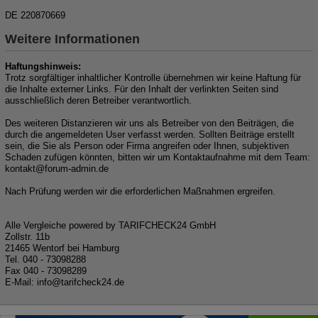
DE 220870669
Weitere Informationen
Haftungshinweis:
Trotz sorgfältiger inhaltlicher Kontrolle übernehmen wir keine Haftung für
die Inhalte externer Links. Für den Inhalt der verlinkten Seiten sind
ausschließlich deren Betreiber verantwortlich.
Des weiteren Distanzieren wir uns als Betreiber von den Beiträgen, die
durch die angemeldeten User verfasst werden. Sollten Beiträge erstellt
sein, die Sie als Person oder Firma angreifen oder Ihnen, subjektiven
Schaden zufügen könnten, bitten wir um Kontaktaufnahme mit dem Team:
kon
takt@for
um-ad
min.de
Nach Prüfung werden wir die erforderlichen Maßnahmen ergreifen.
Alle Vergleiche powered by TARIFCHECK24 GmbH
Zollstr. 11b
21465 Wentorf bei Hamburg
Tel. 040 - 73098288
Fax 040 - 73098289
E-Mail: in
fo@tarif
check
24.de