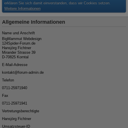
erklären Sie sich damit einverstanden, dass wir Cookies setzen.
Weitere Informationen
Allgemeine Informationen
Name und Anschrift
BigMammut Webdesign
124Spider-Forum.de
Hansjörg Fichtner
Mirander Strasse 39
D-70825 Korntal
E-Mail-Adresse
kon
ta
kt@for
um-ad
min.de
Telefon
07
11-259
719
40
Fax
07
11-259
719
41
Vertretungsberechtigte
Hansjörg Fichtner
Umsatzsteuer-ID