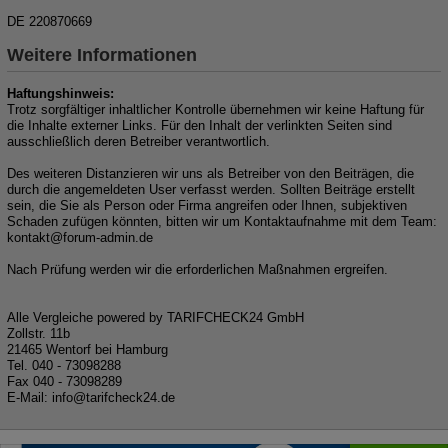
DE 220870669
Weitere Informationen
Haftungshinweis:
Trotz sorgfältiger inhaltlicher Kontrolle übernehmen wir keine Haftung für
die Inhalte externer Links. Für den Inhalt der verlinkten Seiten sind
ausschließlich deren Betreiber verantwortlich.
Des weiteren Distanzieren wir uns als Betreiber von den Beiträgen, die
durch die angemeldeten User verfasst werden. Sollten Beiträge erstellt
sein, die Sie als Person oder Firma angreifen oder Ihnen, subjektiven
Schaden zufügen könnten, bitten wir um Kontaktaufnahme mit dem Team:
kon
takt@for
um-ad
min.de
Nach Prüfung werden wir die erforderlichen Maßnahmen ergreifen.
Alle Vergleiche powered by TARIFCHECK24 GmbH
Zollstr. 11b
21465 Wentorf bei Hamburg
Tel. 040 - 73098288
Fax 040 - 73098289
E-Mail: in
fo@tarif
check
24.de