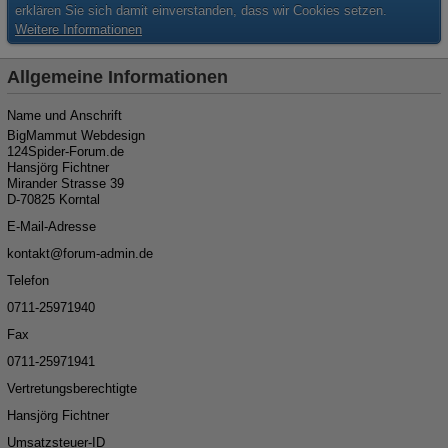
erklären Sie sich damit einverstanden, dass wir Cookies setzen.
Weitere Informationen
Allgemeine Informationen
Name und Anschrift
BigMammut Webdesign
124Spider-Forum.de
Hansjörg Fichtner
Mirander Strasse 39
D-70825 Korntal
E-Mail-Adresse
kon
ta
kt@for
um-ad
min.de
Telefon
07
11-259
719
40
Fax
07
11-259
719
41
Vertretungsberechtigte
Hansjörg Fichtner
Umsatzsteuer-ID