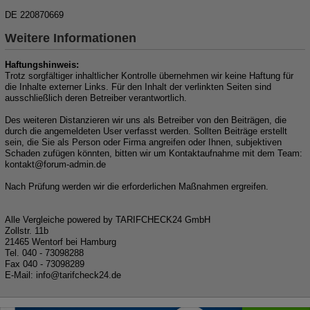
DE 220870669
Weitere Informationen
Haftungshinweis:
Trotz sorgfältiger inhaltlicher Kontrolle übernehmen wir keine Haftung für
die Inhalte externer Links. Für den Inhalt der verlinkten Seiten sind
ausschließlich deren Betreiber verantwortlich.
Des weiteren Distanzieren wir uns als Betreiber von den Beiträgen, die
durch die angemeldeten User verfasst werden. Sollten Beiträge erstellt
sein, die Sie als Person oder Firma angreifen oder Ihnen, subjektiven
Schaden zufügen könnten, bitten wir um Kontaktaufnahme mit dem Team:
kon
takt@for
um-ad
min.de
Nach Prüfung werden wir die erforderlichen Maßnahmen ergreifen.
Alle Vergleiche powered by TARIFCHECK24 GmbH
Zollstr. 11b
21465 Wentorf bei Hamburg
Tel. 040 - 73098288
Fax 040 - 73098289
E-Mail: in
fo@tarif
check
24.de