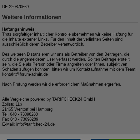
DE 220870669
Weitere Informationen
Haftungshinweis:
Trotz sorgfältiger inhaltlicher Kontrolle übernehmen wir keine Haftung für
die Inhalte externer Links. Für den Inhalt der verlinkten Seiten sind
ausschließlich deren Betreiber verantwortlich.
Des weiteren Distanzieren wir uns als Betreiber von den Beiträgen, die
durch die angemeldeten User verfasst werden. Sollten Beiträge erstellt
sein, die Sie als Person oder Firma angreifen oder Ihnen, subjektiven
Schaden zufügen könnten, bitten wir um Kontaktaufnahme mit dem Team:
kon
takt@for
um-ad
min.de
Nach Prüfung werden wir die erforderlichen Maßnahmen ergreifen.
Alle Vergleiche powered by TARIFCHECK24 GmbH
Zollstr. 11b
21465 Wentorf bei Hamburg
Tel. 040 - 73098288
Fax 040 - 73098289
E-Mail: in
fo@tarif
check
24.de