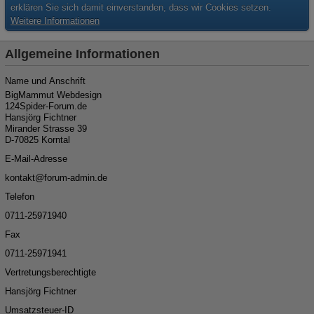
erklären Sie sich damit einverstanden, dass wir Cookies setzen.
Weitere Informationen
Allgemeine Informationen
Name und Anschrift
BigMammut Webdesign
124Spider-Forum.de
Hansjörg Fichtner
Mirander Strasse 39
D-70825 Korntal
E-Mail-Adresse
kon
ta
kt@for
um-ad
min.de
Telefon
07
11-259
719
40
Fax
07
11-259
719
41
Vertretungsberechtigte
Hansjörg Fichtner
Umsatzsteuer-ID