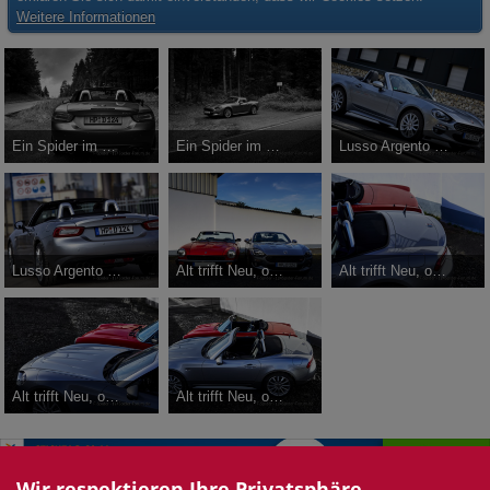
Weitere Informationen
Ein Spider im Schwarzwald ....
Ein Spider im Schwarzwald ....
Lusso Argento Grau
F-Spider
-
20. August 2017
F-Spider
-
20. August 2017
F-Spider
-
20. August 2017
3.658
1
3
3.671
0
3
3.764
1
3
Lusso Argento Grau
Alt trifft Neu, oder 50 Jahre Spider
Alt trifft Neu, oder 50 Jahre Spider
F-Spider
-
20. August 2017
F-Spider
-
20. August 2017
F-Spider
-
20. August 2017
4.085
0
3
3.627
1
3
3.633
0
1
Alt trifft Neu, oder 50 Jahre Spider
Alt trifft Neu, oder 50 Jahre Spider
F-Spider
-
20. August 2017
F-Spider
-
20. August 2017
3.554
1
2
3.477
1
3
Wir respektieren Ihre Privatsphäre