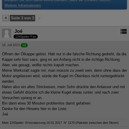
Weitere Informationen
Seite 3 von 3
Joé
124Spider-Fan
18. Juli 2023
+1
Öffnen der Ölkappe gelöst. Hatt nur in die falsche Richtung gedreht, da die
Kappe sehr fest sass, ging es am Anfang nicht in die richtige Richtung.
Aber, wie gesagt, wollte nichts kaputt machen.
Meine Werkstatt sagte mir, man müsste zu zweit sein, denn ohne dass der
Motor angelassen wird, würde die Kugel im Öleinlass nicht runtergedrückt
werden.
Nahm also ein altes Strickeisen, mein Sohn drückte den Anlasser und mit
etwas Gefühl drückte ich die kleine Kugel etwas runter, und nach zwei
Versuchen sprang er an.
Bin dann etwa 30 Minuten problemlos damit gefahren.
Danke für den Hinweis hier in der Liste.
Joé
Mein 124Spider: Erstzulassung 16.01.2017. N° 1170 (Plakette zwischen den Sitzen)