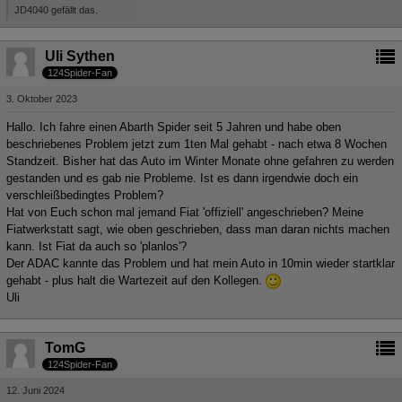
JD4040 gefällt das.
Uli Sythen
124Spider-Fan
3. Oktober 2023
Hallo. Ich fahre einen Abarth Spider seit 5 Jahren und habe oben
beschriebenes Problem jetzt zum 1ten Mal gehabt - nach etwa 8 Wochen
Standzeit. Bisher hat das Auto im Winter Monate ohne gefahren zu werden
gestanden und es gab nie Probleme. Ist es dann irgendwie doch ein
verschleißbedingtes Problem?
Hat von Euch schon mal jemand Fiat 'offiziell' angeschrieben? Meine
Fiatwerkstatt sagt, wie oben geschrieben, dass man daran nichts machen
kann. Ist Fiat da auch so 'planlos'?
Der ADAC kannte das Problem und hat mein Auto in 10min wieder startklar
gehabt - plus halt die Wartezeit auf den Kollegen.
Uli
TomG
124Spider-Fan
12. Juni 2024