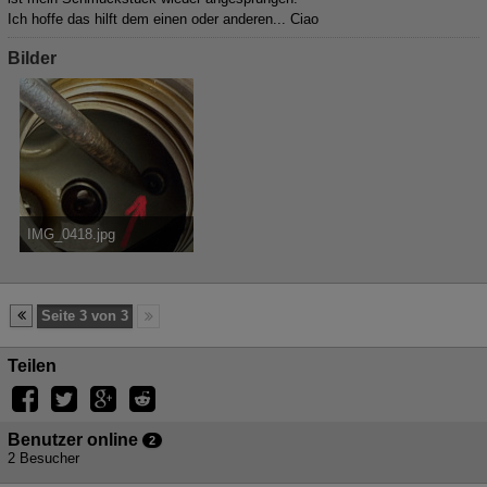
Ich hoffe das hilft dem einen oder anderen... Ciao
Bilder
IMG_0418.jpg
473,86 kB, 1.576×2.100, 2.812 mal angesehen
Seite 3 von 3
Teilen
Benutzer online
2
2 Besucher