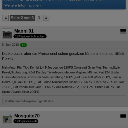
Weitere Informationen
Seite 2 von 3
3
Manni 01
124Spider-Schrauber
8. Juni 2018
+2
Danke euch, aber die Preise sind schon gesalzen für so ein kleines Stück
Plastik
Mein Auto: Fiat Tipo Kombi 1,4 T-Jet Lounge 120PS Colossed Grau Met. Tech u.Style
Paket,Sitzheizung, 7Zoll Display Tieferlegungsfedern Vogtland 40mm, Fiat 124 Spider
Lusso Magnetico Bronze mit Vollausstattung 140PS ,Fiat Tipo 160 Weiß 75 PS, Lancia
Dedra 2,0 Blau 113 PS , Fiat Fiorino Minicamper Diesel 1.7, 56PS , Fiat Uno 75 S i.e. Rot
75 PS , Fiat Panda 169 Gelb 1,1 55PS, Alfa Romeo 75 2,0 TS Grau Silber 148 PS,Fiat
Spider Abarth Silber 200PS
JD4040 und Mosquito70 gefällt das.
Mosquito70
124Spider-Profi