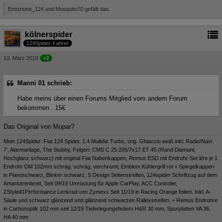
Emozione_124 und Mosquito70 gefällt das.
kölnerspider
124Spider-Fahrer
10. März 2019
+2
Manni 01 schrieb:
Habe meins über einen Forums Mitglied vom andern Forum
bekommen . 15€
Das Original von Mopar?
Mein 124Spider: Fiat 124 Spider, 1.4 MultiAir Turbo, orig. Ghiaccio weiß inkl. Radio/Navi
7‘, Alarmanlage, The Stubby, Felgen: CMS C 25 205/7x17 ET 45 (Rand Diamant,
Hochglanz schwarz) mit original Fiat Nabenkappen, Remus ESD mit Endrohr-Set li/re je 1
Endrohr DM 102mm schräg, schräg, verchromt; Emblem Kühlergrill rot + Spiegelkappen
in Pianoschwarz, Blinker schwarz, S Design Seitenstreifen, 124spider Schriftzug auf dem
Amartutrenbrett, Seit 09/19 Umrüstung für Apple CarPlay, ACC Controler,
ZStyle#1Performance Lenkrad von Zymexx Seit 11/19 in Racing Orange foliert. Inkl. A-
Säule und schwarz glänzend und glänzend schwarzen Ralleystreifen, + Remus Endrohre
in Carbonoptik 102 mm seit 12/19 Tieferlegungsfedern H&R 30 mm, Spurplatten VA 36,
HA 40 mm