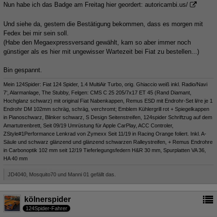
Nun habe ich das Badge am Freitag hier geordert:
autoricambi.us/
Und siehe da, gestern die Bestätigung bekommen, dass es morgen mit
Fedex bei mir sein soll.
(Habe den Megaexpressversand gewählt, kam so aber immer noch
günstiger als es hier mit ungewisser Wartezeit bei Fiat zu bestellen...)
Bin gespannt.
Mein 124Spider: Fiat 124 Spider, 1.4 MultiAir Turbo, orig. Ghiaccio weiß inkl. Radio/Navi
7‘, Alarmanlage, The Stubby, Felgen: CMS C 25 205/7x17 ET 45 (Rand Diamant,
Hochglanz schwarz) mit original Fiat Nabenkappen, Remus ESD mit Endrohr-Set li/re je 1
Endrohr DM 102mm schräg, schräg, verchromt; Emblem Kühlergrill rot + Spiegelkappen
in Pianoschwarz, Blinker schwarz, S Design Seitenstreifen, 124spider Schriftzug auf dem
Amartutrenbrett, Seit 09/19 Umrüstung für Apple CarPlay, ACC Controler,
ZStyle#1Performance Lenkrad von Zymexx Seit 11/19 in Racing Orange foliert. Inkl. A-
Säule und schwarz glänzend und glänzend schwarzen Ralleystreifen, + Remus Endrohre
in Carbonoptik 102 mm seit 12/19 Tieferlegungsfedern H&R 30 mm, Spurplatten VA 36,
HA 40 mm
JD4040, Mosquito70 und Manni 01 gefällt das.
kölnerspider
124Spider-Fahrer