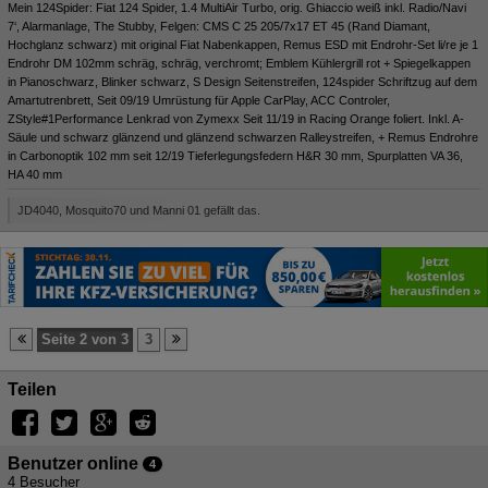
Mein 124Spider: Fiat 124 Spider, 1.4 MultiAir Turbo, orig. Ghiaccio weiß inkl. Radio/Navi
7‘, Alarmanlage, The Stubby, Felgen: CMS C 25 205/7x17 ET 45 (Rand Diamant,
Hochglanz schwarz) mit original Fiat Nabenkappen, Remus ESD mit Endrohr-Set li/re je 1
Endrohr DM 102mm schräg, schräg, verchromt; Emblem Kühlergrill rot + Spiegelkappen
in Pianoschwarz, Blinker schwarz, S Design Seitenstreifen, 124spider Schriftzug auf dem
Amartutrenbrett, Seit 09/19 Umrüstung für Apple CarPlay, ACC Controler,
ZStyle#1Performance Lenkrad von Zymexx Seit 11/19 in Racing Orange foliert. Inkl. A-
Säule und schwarz glänzend und glänzend schwarzen Ralleystreifen, + Remus Endrohre
in Carbonoptik 102 mm seit 12/19 Tieferlegungsfedern H&R 30 mm, Spurplatten VA 36,
HA 40 mm
JD4040, Mosquito70 und Manni 01 gefällt das.
Seite 2 von 3
3
Teilen
Benutzer online
4
4 Besucher