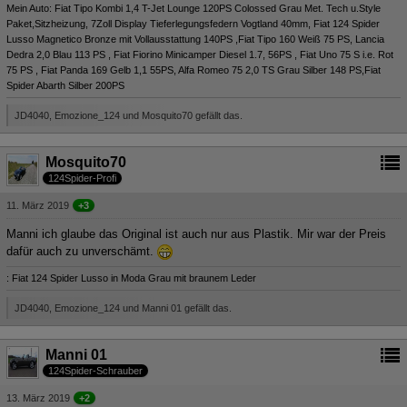
Mein Auto: Fiat Tipo Kombi 1,4 T-Jet Lounge 120PS Colossed Grau Met. Tech u.Style
Paket,Sitzheizung, 7Zoll Display Tieferlegungsfedern Vogtland 40mm, Fiat 124 Spider
Lusso Magnetico Bronze mit Vollausstattung 140PS ,Fiat Tipo 160 Weiß 75 PS, Lancia
Dedra 2,0 Blau 113 PS , Fiat Fiorino Minicamper Diesel 1.7, 56PS , Fiat Uno 75 S i.e. Rot
75 PS , Fiat Panda 169 Gelb 1,1 55PS, Alfa Romeo 75 2,0 TS Grau Silber 148 PS,Fiat
Spider Abarth Silber 200PS
JD4040, Emozione_124 und Mosquito70 gefällt das.
Mosquito70
124Spider-Profi
11. März 2019
+3
Manni ich glaube das Original ist auch nur aus Plastik. Mir war der Preis
dafür auch zu unverschämt.
: Fiat 124 Spider Lusso in Moda Grau mit braunem Leder
JD4040, Emozione_124 und Manni 01 gefällt das.
Manni 01
124Spider-Schrauber
13. März 2019
+2