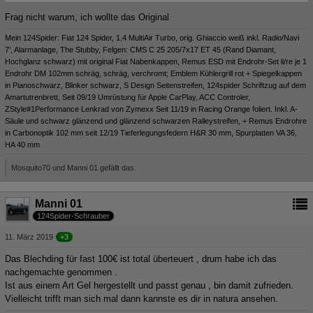
Frag nicht warum, ich wollte das Original
Mein 124Spider: Fiat 124 Spider, 1.4 MultiAir Turbo, orig. Ghiaccio weiß inkl. Radio/Navi
7‘, Alarmanlage, The Stubby, Felgen: CMS C 25 205/7x17 ET 45 (Rand Diamant,
Hochglanz schwarz) mit original Fiat Nabenkappen, Remus ESD mit Endrohr-Set li/re je 1
Endrohr DM 102mm schräg, schräg, verchromt; Emblem Kühlergrill rot + Spiegelkappen
in Pianoschwarz, Blinker schwarz, S Design Seitenstreifen, 124spider Schriftzug auf dem
Amartutrenbrett, Seit 09/19 Umrüstung für Apple CarPlay, ACC Controler,
ZStyle#1Performance Lenkrad von Zymexx Seit 11/19 in Racing Orange foliert. Inkl. A-
Säule und schwarz glänzend und glänzend schwarzen Ralleystreifen, + Remus Endrohre
in Carbonoptik 102 mm seit 12/19 Tieferlegungsfedern H&R 30 mm, Spurplatten VA 36,
HA 40 mm
Mosquito70 und Manni 01 gefällt das.
Manni 01
124Spider-Schrauber
11. März 2019
+3
Das Blechding für fast 100€ ist total überteuert , drum habe ich das
nachgemachte genommen .
Ist aus einem Art Gel hergestellt und passt genau , bin damit zufrieden.
Vielleicht trifft man sich mal dann kannste es dir in natura ansehen.