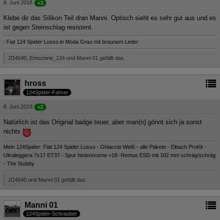
8. Juni 2018
+3
Klebe dir das Silikon Teil dran Manni. Optisch sieht es sehr gut aus und es
ist gegen Steinschlag resistent.
: Fiat 124 Spider Lusso in Moda Grau mit braunem Leder
JD4040, Emozione_124 und Manni 01 gefällt das.
hross
124Spider-Fahrer
8. Juni 2018
+2
Natürlich ist das Original badge teuer, aber man(n) gönnt sich ja sonst
nichts
Mein 124Spider: Fiat 124 Spider Lusso - Ghiaccio Weiß - alle Pakete - Eibach ProKit -
Ultraleggera 7x17 ET37 - Spur hinten/vorne +18 -Remus ESD mit 102 mm schräg/schräg
- The Stubby
JD4040 und Manni 01 gefällt das.
Manni 01
124Spider-Schrauber