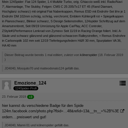
Mein 124Spider: Fiat 124 Spider, 1.4 MultiAir Turbo, orig. Ghiaccio weiß inkl. Radio/Navi
7‘, Alarmanlage, The Stubby, Felgen: CMS C 25 205/7x17 ET 45 (Rand Diamant,
Hochglanz schwarz) mit original Fiat Nabenkappen, Remus ESD mit Endrohr-Set li/re je 1
Endrohr DM 102mm schräg, schräg, verchromt; Emblem Kühlergrill rot + Spiegelkappen
in Pianoschwarz, Blinker schwarz, S Design Seitenstreifen, 124spider Schriftzug auf dem
Amartutrenbrett, Seit 09/19 Umrüstung für Apple CarPlay, ACC Controler,
ZStyle#1Performance Lenkrad von Zymexx Seit 11/19 in Racing Orange foliert. Inkl. A-
Säule und schwarz glänzend und glänzend schwarzen Ralleystreifen, + Remus Endrohre
in Carbonoptik 102 mm seit 12/19 Tieferlegungsfedern H&R 30 mm, Spurplatten VA 36,
HA 40 mm
Dieser Beitrag wurde bereits 1 mal editiert, zuletzt von
kölnerspider
(
18. Februar 2019
)
JD4040, Mosquito70 und matteodonato124 gefällt das.
Emozione_124
124Spider-Profi
23. Februar 2019
+3
hier kannst du verschiedene Badge für den Spide
124
m.facebook.com/photo.php?fbid=…48&refid=13&__tn__=%2B%3E
ordern....preiswert und gut!
JD4040, Manni 01 und kölnerspider gefällt das.