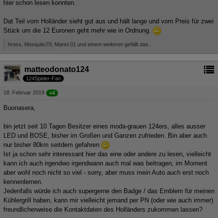
hier schon lesen konnten.
Dat Teil vom Holländer sieht gut aus und hält lange und vom Preis für zwei
Stück um die 12 Euronen geht mehr wie in Ordnung.
hross, Mosquito70, Manni 01 und einem weiteren gefällt das.
matteodonato124
124Spider-Fan
18. Februar 2019
+4
Buonasera,
bin jetzt seit 10 Tagen Besitzer eines moda-grauen 124ers, alles ausser
LED und BOSE, bisher im Großen und Ganzen zufrieden. Bin aber auch
nur bisher 80km seitdem gefahren
Ist ja schon sehr interessant hier das eine oder andere zu lesen, vielleicht
kann ich auch irgendwo irgendwann auch mal was beitragen, im Moment
aber wohl noch nicht so viel - sorry, aber muss mein Auto auch erst noch
kennenlernen.
Jedenfalls würde ich auch supergerne den Badge / das Emblem für meinen
Kühlergrill haben, kann mir vielleicht jemand per PN (oder wie auch immer)
freundlicherweise die Kontaktdaten des Holländers zukommen lassen?