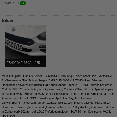
6. März 2019
+4
.
Bilder
FB402D4F-339A-4285-AB5B-6ABF58B8960C.jpeg
253,83 kB, 1.125×673, 1.910 mal angesehen
Mein 124Spider: Fiat 124 Spider, 1.4 MultiAir Turbo, orig. Ghiaccio weiß inkl. Radio/Navi
7‘, Alarmanlage, The Stubby, Felgen: CMS C 25 205/7x17 ET 45 (Rand Diamant,
Hochglanz schwarz) mit original Fiat Nabenkappen, Remus ESD mit Endrohr-Set li/re je 1
Endrohr DM 102mm schräg, schräg, verchromt; Emblem Kühlergrill rot + Spiegelkappen
in Pianoschwarz, Blinker schwarz, S Design Seitenstreifen, 124spider Schriftzug auf dem
Amartutrenbrett, Seit 09/19 Umrüstung für Apple CarPlay, ACC Controler,
ZStyle#1Performance Lenkrad von Zymexx Seit 11/19 in Racing Orange foliert. Inkl. A-
Säule und schwarz glänzend und glänzend schwarzen Ralleystreifen, + Remus Endrohre
in Carbonoptik 102 mm seit 12/19 Tieferlegungsfedern H&R 30 mm, Spurplatten VA 36,
HA 40 mm