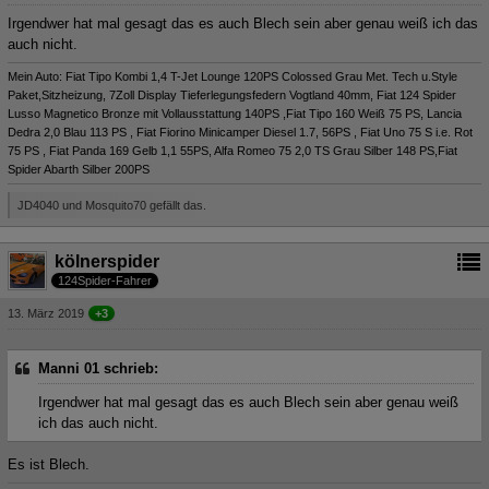
Irgendwer hat mal gesagt das es auch Blech sein aber genau weiß ich das
auch nicht.
Mein Auto: Fiat Tipo Kombi 1,4 T-Jet Lounge 120PS Colossed Grau Met. Tech u.Style
Paket,Sitzheizung, 7Zoll Display Tieferlegungsfedern Vogtland 40mm, Fiat 124 Spider
Lusso Magnetico Bronze mit Vollausstattung 140PS ,Fiat Tipo 160 Weiß 75 PS, Lancia
Dedra 2,0 Blau 113 PS , Fiat Fiorino Minicamper Diesel 1.7, 56PS , Fiat Uno 75 S i.e. Rot
75 PS , Fiat Panda 169 Gelb 1,1 55PS, Alfa Romeo 75 2,0 TS Grau Silber 148 PS,Fiat
Spider Abarth Silber 200PS
JD4040 und Mosquito70 gefällt das.
kölnerspider
124Spider-Fahrer
13. März 2019
+3
Manni 01 schrieb:
Irgendwer hat mal gesagt das es auch Blech sein aber genau weiß
ich das auch nicht.
Es ist Blech.