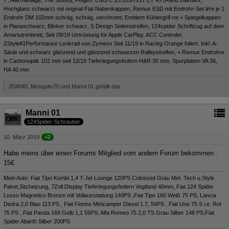
Hochglanz schwarz) mit original Fiat Nabenkappen, Remus ESD mit Endrohr-Set li/re je 1
Endrohr DM 102mm schräg, schräg, verchromt; Emblem Kühlergrill rot + Spiegelkappen
in Pianoschwarz, Blinker schwarz, S Design Seitenstreifen, 124spider Schriftzug auf dem
Amartutrenbrett, Seit 09/19 Umrüstung für Apple CarPlay, ACC Controler,
ZStyle#1Performance Lenkrad von Zymexx Seit 11/19 in Racing Orange foliert. Inkl. A-
Säule und schwarz glänzend und glänzend schwarzen Ralleystreifen, + Remus Endrohre
in Carbonoptik 102 mm seit 12/19 Tieferlegungsfedern H&R 30 mm, Spurplatten VA 36,
HA 40 mm
JD4040, Mosquito70 und Manni 01 gefällt das.
Manni 01
124Spider-Schrauber
10. März 2019
+2
Habe meins über einen Forums Mitglied vom andern Forum bekommen .
15€
Mein Auto: Fiat Tipo Kombi 1,4 T-Jet Lounge 120PS Colossed Grau Met. Tech u.Style
Paket,Sitzheizung, 7Zoll Display Tieferlegungsfedern Vogtland 40mm, Fiat 124 Spider
Lusso Magnetico Bronze mit Vollausstattung 140PS ,Fiat Tipo 160 Weiß 75 PS, Lancia
Dedra 2,0 Blau 113 PS , Fiat Fiorino Minicamper Diesel 1.7, 56PS , Fiat Uno 75 S i.e. Rot
75 PS , Fiat Panda 169 Gelb 1,1 55PS, Alfa Romeo 75 2,0 TS Grau Silber 148 PS,Fiat
Spider Abarth Silber 200PS