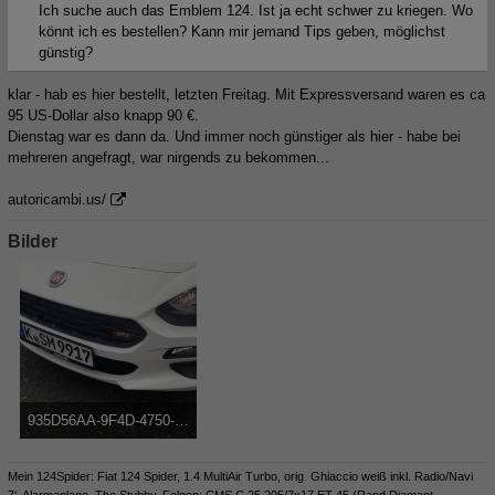
Ich suche auch das Emblem 124. Ist ja echt schwer zu kriegen. Wo
könnt ich es bestellen? Kann mir jemand Tips geben, möglichst
günstig?
klar - hab es hier bestellt, letzten Freitag. Mit Expressversand waren es ca
95 US-Dollar also knapp 90 €.
Dienstag war es dann da. Und immer noch günstiger als hier - habe bei
mehreren angefragt, war nirgends zu bekommen...
autoricambi.us/
Bilder
935D56AA-9F4D-4750-80A2-B16AA8871804.jpeg
253,83 kB, 1.125×673, 1.852 mal angesehen
Mein 124Spider: Fiat 124 Spider, 1.4 MultiAir Turbo, orig. Ghiaccio weiß inkl. Radio/Navi
7‘, Alarmanlage, The Stubby, Felgen: CMS C 25 205/7x17 ET 45 (Rand Diamant,