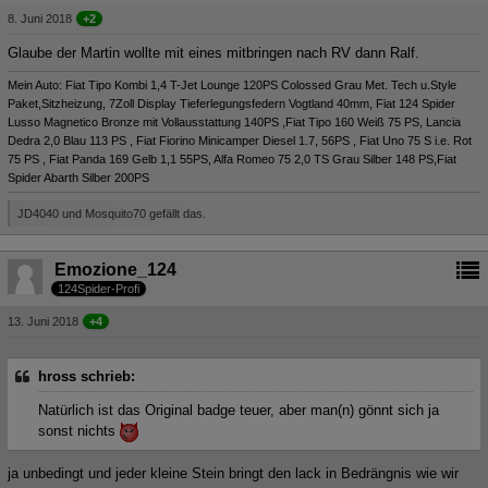
8. Juni 2018
+2
Glaube der Martin wollte mit eines mitbringen nach RV dann Ralf.
Mein Auto: Fiat Tipo Kombi 1,4 T-Jet Lounge 120PS Colossed Grau Met. Tech u.Style
Paket,Sitzheizung, 7Zoll Display Tieferlegungsfedern Vogtland 40mm, Fiat 124 Spider
Lusso Magnetico Bronze mit Vollausstattung 140PS ,Fiat Tipo 160 Weiß 75 PS, Lancia
Dedra 2,0 Blau 113 PS , Fiat Fiorino Minicamper Diesel 1.7, 56PS , Fiat Uno 75 S i.e. Rot
75 PS , Fiat Panda 169 Gelb 1,1 55PS, Alfa Romeo 75 2,0 TS Grau Silber 148 PS,Fiat
Spider Abarth Silber 200PS
JD4040 und Mosquito70 gefällt das.
Emozione_124
124Spider-Profi
13. Juni 2018
+4
hross schrieb:
Natürlich ist das Original badge teuer, aber man(n) gönnt sich ja
sonst nichts
ja unbedingt und jeder kleine Stein bringt den lack in Bedrängnis wie wir