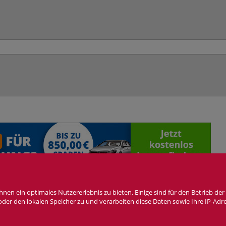
n ein optimales Nutzererlebnis zu bieten. Einige sind für den Betrieb der 
wsletter
Cookie Einstellungen
 oder den lokalen Speicher zu und verarbeiten diese Daten sowie Ihre IP-Adr
as Fiat 124Spider Forum ist
KEIN
offizielles Angebot der Fiat Group Automobiles Germany 
Forensoftware: Burning Board®, entwickelt von WoltLab® GmbH