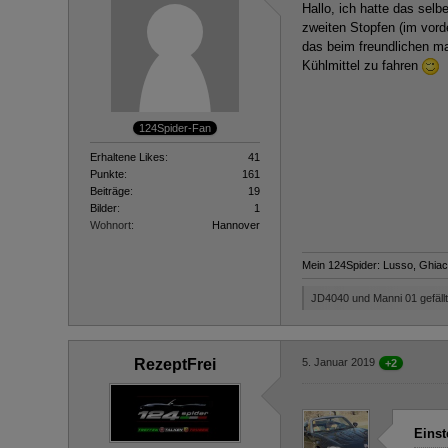
Hallo, ich hatte das sel
zweiten Stopfen (im vor
das beim freundlichen ma
Kühlmittel zu fahren
124Spider-Fan
Erhaltene Likes
41
Punkte
161
Beiträge
19
Bilder
1
Wohnort
Hannover
Mein 124Spider: Lusso, Ghiac
JD4040 und Manni 01 gefällt
RezeptFrei
5. Januar 2019
+2
Einst