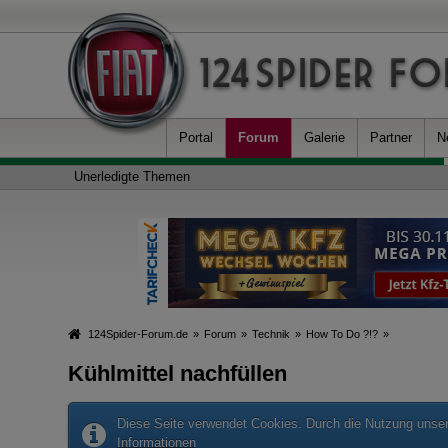
Portal
Forum
Galerie
Partner
N
Unerledigte Themen
124Spider-Forum.de
»
Forum
»
Technik
»
How To Do ?!?
»
Kühlmittel nachfüllen
Diese Seite verwendet Cookies. Durch die Nutzung unsere
Informationen