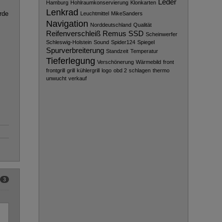
Leder
Hamburg
Hohlraumkonservierung
Klonkarten
Lenkrad
rde
Leuchtmittel
MikeSanders
Navigation
Norddeutschland
Qualität
Reifenverschleiß
Remus
SSD
Scheinwerfer
Schleswig-Holstein
Sound
Spider124
Spiegel
Spurverbreiterung
Standzeit
Temperatur
Tieferlegung
Verschönerung
Wärmebild
front
frontgrill
grill
kühlergrill
logo
obd 2
schlagen
thermo
unwucht
verkauf
3