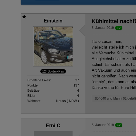
Einstein
Kühlmittel nachf
5. Januar 2019
+2
Hallo zusammen,
vielleicht stelle ich mich
alle Versuche Kühlmittel 
Ausgleichsbehälter zu fül
schief. Es scheint als hä
Art Vakuum und auch ein 
124Spider-Fan
nicht geholfen. Nach weni
Erhaltene Likes
27
"empty", das kann es als
Punkte
137
Danke vorab für Eure Hilf
Beiträge
4
Bilder
4
JD4040 und Manni 01 gefällt
Wohnort
Neuss ( NRW )
Erni-C
5. Januar 2019
+2