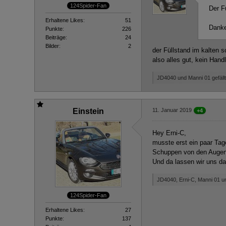
124Spider-Fan
Der F
Erhaltene Likes
51
Danke 
Punkte
226
Beiträge
24
Bilder
2
der Füllstand im kalten s
also alles gut, kein Hand
JD4040 und Manni 01 gefällt
Einstein
11. Januar 2019
+4
Hey Erni-C,
musste erst ein paar Tage
Schuppen von den Augen.
Und da lassen wir uns da
JD4040, Erni-C, Manni 01 un
124Spider-Fan
Erhaltene Likes
27
Punkte
137