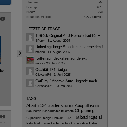
Themen
755
Beiträge
3.015
Bilder
331
Neuestes Mitglied
JCBLAutoMoto
1
LETZTE BEITRÄGE
1 Stück Original ALU Komplettrad für Fiat 124 Spider
SPeter
-
31. August 2025
Unbedingt lange Standzeiten vermeiden !
marino
-
14. August 2025
Kofferraumdeckelsensor defekt
sabre
-
26. Juni 2025
Qualität 124-Badge
ahe
Giovanni76
-
1. Juni 2025
CarPlay / Android Auto Upgrade nach der ameridan-Me
Christian124
-
23. Mai 2025
TAGS
Abarth 124 Spider
Auspuff
Aufkleber
Badge
Chiptuning
Banknoten
Becherhalter
Bluetooth
Falschgeld
2
Cupholder
Design
Emblem
Euro
Falschgeld zu verkaufen
Fotodokumentation
Halter