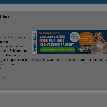
üllen
 ja zu doof an, aber
in den
len gehen bei mir
tte der Behälter eine
Trichter hat noch
gen Tropfen läuft er bereits über. Was mache ich falsch? Der Füllstand ist n
o nicht sein.
e...
 das.