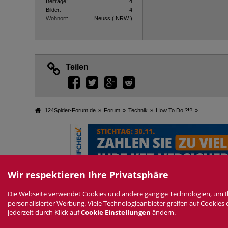
Beiträge
4
Bilder
4
Wohnort
Neuss ( NRW )
Teilen
124Spider-Forum.de
»
Forum
»
Technik
»
How To Do ?!?
»
Wir respektieren Ihre Privatsphäre
Die Webseite verwendet Cookies und andere gängige Technologien, um Ihne
Datenschutzerklärung
Impressum
Nutzungsbedingungen
Ne
personalisierter Werbung. Viele Technologieanbieter greifen auf Cookies
D
jederzeit durch Klick auf
Cookie Einstellungen
ändern.