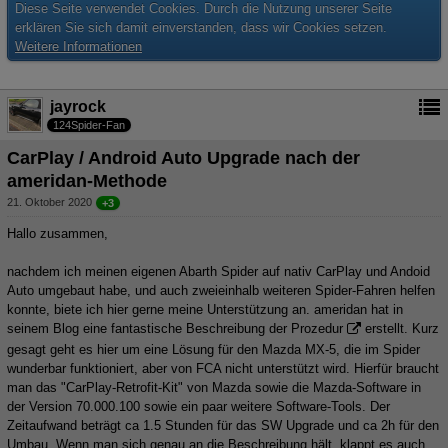
Diese Seite verwendet Cookies. Durch die Nutzung unserer Seite
erklären Sie sich damit einverstanden, dass wir Cookies setzen.
Weitere Informationen
jayrock
124Spider-Fan
CarPlay / Android Auto Upgrade nach der
ameridan-Methode
21. Oktober 2020
+3
Hallo zusammen,
nachdem ich meinen eigenen Abarth Spider auf nativ CarPlay und Andoid
Auto umgebaut habe, und auch zweieinhalb weiteren Spider-Fahren helfen
konnte, biete ich hier gerne meine Unterstützung an. ameridan hat
in
seinem Blog eine fantastische Beschreibung der Prozedur
erstellt. Kurz
gesagt geht es hier um eine Lösung für den Mazda MX-5, die im Spider
wunderbar funktioniert, aber von FCA nicht unterstützt wird. Hierfür braucht
man das "CarPlay-Retrofit-Kit" von Mazda sowie die Mazda-Software in
der Version 70.000.100 sowie ein paar weitere Software-Tools. Der
Zeitaufwand beträgt ca 1.5 Stunden für das SW Upgrade und ca 2h für den
Umbau. Wenn man sich genau an die Beschreibung hält, klappt es auch.