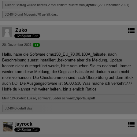
Dieser Beitrag wurde bereits 2 mal editiert, zuletzt von
jayrock
(
22. Dezember 2021
)
JD4040 und Mosquito70 gefällt das.
Zuko
124Spider-Fan
20. Dezember 2021
+1
Hallo, habe die Software cmu150_EU_70.00.100A_failsafe. nach
Beschreibung zuerst installiert ,bekomme aber die Meldung. Update
konnte nicht durchgeführt werde, bitte versuchen Sie es nochmal. Immer
wieder kam diese Meldung, die Originale Falisafe ist dadurch auch nicht
mehr vorhanden. Die Checksummen sind nach Überprüfung auf dem Stick
auch I.O. Die Ausgangsoftware ist 56.00.530.Was mache ich verkehrt???
Hoffe du kannst mir weiter helfen, bin ziemlich Ratlos
Mein 124Spider: Lusso, schwarz, Leder schwarz,Sportauspuff
JD4040 gefällt das.
jayrock
124Spider-Fan