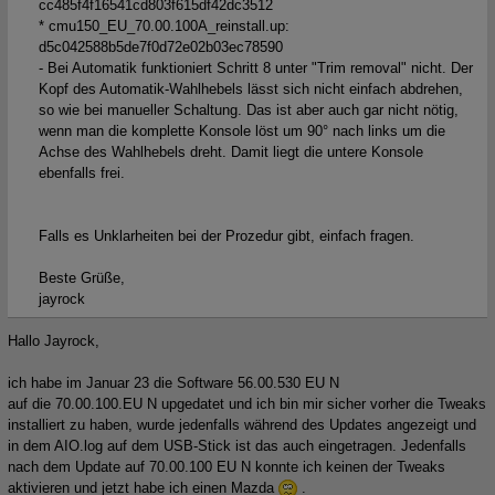
cc485f4f16541cd803f615df42dc3512
* cmu150_EU_70.00.100A_reinstall.up:
d5c042588b5de7f0d72e02b03ec78590
- Bei Automatik funktioniert Schritt 8 unter "Trim removal" nicht. Der
Kopf des Automatik-Wahlhebels lässt sich nicht einfach abdrehen,
so wie bei manueller Schaltung. Das ist aber auch gar nicht nötig,
wenn man die komplette Konsole löst um 90° nach links um die
Achse des Wahlhebels dreht. Damit liegt die untere Konsole
ebenfalls frei.
Falls es Unklarheiten bei der Prozedur gibt, einfach fragen.
Beste Grüße,
jayrock
Hallo Jayrock,
ich habe im Januar 23 die Software 56.00.530 EU N
auf die 70.00.100.EU N upgedatet und ich bin mir sicher vorher die Tweaks
installiert zu haben, wurde jedenfalls während des Updates angezeigt und
in dem AIO.log auf dem USB-Stick ist das auch eingetragen. Jedenfalls
nach dem Update auf 70.00.100 EU N konnte ich keinen der Tweaks
aktivieren und jetzt habe ich einen Mazda
.