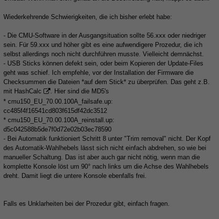
Wiederkehrende Schwierigkeiten, die ich bisher erlebt habe:
- Die CMU-Software in der Ausgangsituation sollte 56.xxx oder niedriger
sein. Für 59.xxx und höher gibt es eine aufwendigere Prozedur, die ich
selbst allerdings noch nicht durchführen musste. Vielleicht demnächst.
- USB Sticks können defekt sein, oder beim Kopieren der Update-Files
geht was schief. Ich empfehle, vor der Installation der Firmware die
Checksummen die Dateien *auf dem Stick* zu überprüfen. Das geht z.B.
mit
HashCalc
. Hier sind die MD5's
* cmu150_EU_70.00.100A_failsafe.up:
cc485f4f16541cd803f615df42dc3512
* cmu150_EU_70.00.100A_reinstall.up:
d5c042588b5de7f0d72e02b03ec78590
- Bei Automatik funktioniert Schritt 8 unter "Trim removal" nicht. Der Kopf
des Automatik-Wahlhebels lässt sich nicht einfach abdrehen, so wie bei
manueller Schaltung. Das ist aber auch gar nicht nötig, wenn man die
komplette Konsole löst um 90° nach links um die Achse des Wahlhebels
dreht. Damit liegt die untere Konsole ebenfalls frei.
Falls es Unklarheiten bei der Prozedur gibt, einfach fragen.