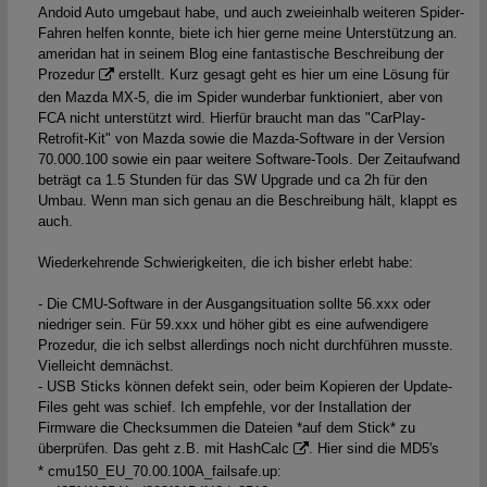
Andoid Auto umgebaut habe, und auch zweieinhalb weiteren Spider-
Fahren helfen konnte, biete ich hier gerne meine Unterstützung an.
ameridan hat
in seinem Blog eine fantastische Beschreibung der
Prozedur
erstellt. Kurz gesagt geht es hier um eine Lösung für
den Mazda MX-5, die im Spider wunderbar funktioniert, aber von
FCA nicht unterstützt wird. Hierfür braucht man das "CarPlay-
Retrofit-Kit" von Mazda sowie die Mazda-Software in der Version
70.000.100 sowie ein paar weitere Software-Tools. Der Zeitaufwand
beträgt ca 1.5 Stunden für das SW Upgrade und ca 2h für den
Umbau. Wenn man sich genau an die Beschreibung hält, klappt es
auch.
Wiederkehrende Schwierigkeiten, die ich bisher erlebt habe:
- Die CMU-Software in der Ausgangsituation sollte 56.xxx oder
niedriger sein. Für 59.xxx und höher gibt es eine aufwendigere
Prozedur, die ich selbst allerdings noch nicht durchführen musste.
Vielleicht demnächst.
- USB Sticks können defekt sein, oder beim Kopieren der Update-
Files geht was schief. Ich empfehle, vor der Installation der
Firmware die Checksummen die Dateien *auf dem Stick* zu
überprüfen. Das geht z.B. mit
HashCalc
. Hier sind die MD5's
* cmu150_EU_70.00.100A_failsafe.up: