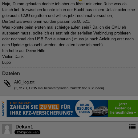
Naja, Dumm gelaufen dachte ich aber es lässt mir keine Ruhe was da
falsch lief. Inzwischen konnte ich in der Bucht aus einem Unfallspider eine
gebraucht CMU ergattern und will es jetzt nochmal versuchen,
Die Softwareversionen würden passen 56.00.521.
Was könnte beim ersten mal schiefgelaufen sein? Da ich die CMU eh
ausbauen muss, sollte ich es erst mit der seriellen Verbindung probieren
oder nochmal den USB Port ausbauen ( muss ja nach Anleitung erst nach
dem Update getauscht werden, den alten habe ich noch).
Ich hoffe auf Deine Hilfe.
Vielen Dank
Lupo
Dateien
AIO_log.txt
(3,72 kB,
1.615
mal heruntergeladen, zuletzt:
Vor 8 Stunden
)
Dekan1
124Spider-Fan