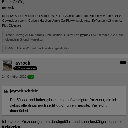
Beste Grüße,
jayrock
Mein 124Spider: Abarth 124 Spider 2018. Ganzjahresfahrzeug. Eibach 30/40 mm, SPS-
Gewindefahrwerk. Carbon-Hardtop, Apple CarPlay/Android Auto, Kofferraumdämmung.
Plus Diverses.
Dieser Beitrag wurde bereits 1 mal editiert, zuletzt von
jayrock
(
23. Oktober 2020
) aus
folgendem Grund: Korrektur
JD4040, Manni 01 und martinwahoo gefällt das.
jayrock
124Spider-Fan
24. Oktober 2020
+2
jayrock schrieb:
Für 59.xxx und höher gibt es eine aufwendigere Prozedur, die ich
selbst allerdings noch nicht durchführen musste. Vielleicht
demnächst.
Ich hab die Prozedur gestern durchgeführt, und kann bestätigen, dass es
funktioniert.