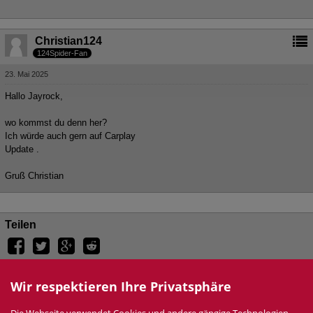
Christian124
124Spider-Fan
23. Mai 2025
Hallo Jayrock,
wo kommst du denn her?
Ich würde auch gern auf Carplay
Update .
Gruß Christian
Teilen
Benutzer online
3
Wir respektieren Ihre Privatsphäre
3 Besucher
Tags