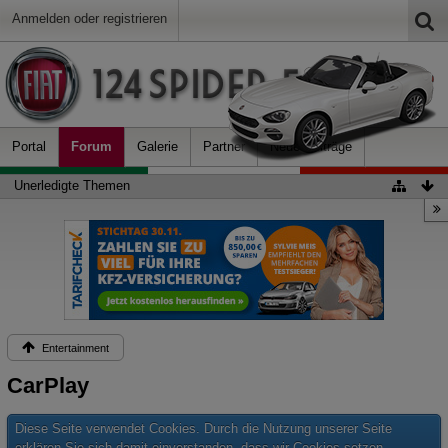
Anmelden oder registrieren
Portal
Forum
Galerie
Partner
Neue Beiträge
Unerledigte Themen
Entertainment
CarPlay
Diese Seite verwendet Cookies. Durch die Nutzung unserer Seite
erklären Sie sich damit einverstanden, dass wir Cookies setzen.