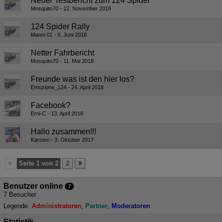
Neuer Testbericht zum 124 Spider
Mosquito70
12. November 2018
124 Spider Rally
Manni 01
5. Juni 2018
Netter Fahrbericht
Mosquito70
11. Mai 2018
Freunde was ist den hier los?
Emozione_124
24. April 2018
Facebook?
Erni-C
13. April 2018
Hallo zusammen!!!
Karsten
3. Oktober 2017
Seite 1 von 2
2
Benutzer online
7
7 Besucher
Legende:
Administratoren
Partner
Moderatoren
Statistik