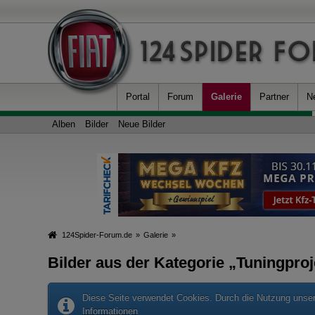
Portal
Forum
Galerie
Partner
N
Alben
Bilder
Neue Bilder
124Spider-Forum.de
»
Galerie
»
Bilder aus der Kategorie „Tuningpro
Diese Seite verwendet Cookies. Durch die Nutzung unsere
Informationen