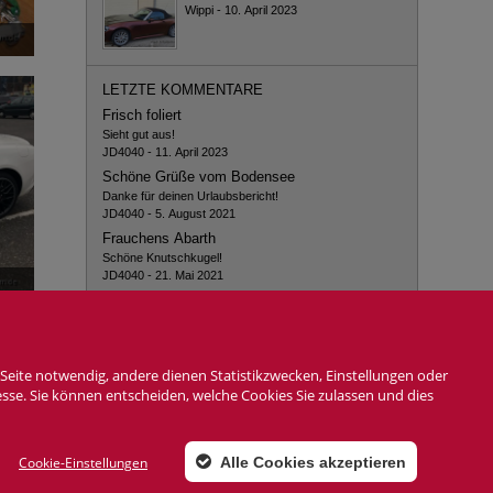
Wippi
-
10. April 2023
LETZTE KOMMENTARE
Frisch foliert
Sieht gut aus!
JD4040
-
11. April 2023
Schöne Grüße vom Bodensee
Danke für deinen Urlaubsbericht!
JD4040
-
5. August 2021
Frauchens Abarth
Schöne Knutschkugel!
JD4040
-
21. Mai 2021
Corona macht erfinderisch - oder: Maskenmode ;-)
Klasse!
JD4040
-
23. Oktober 2020
Corona macht erfinderisch - oder: Maskenmode ;-)
Seite notwendig, andere dienen Statistikzwecken, Einstellungen oder
Cool
esse. Sie können entscheiden, welche Cookies Sie zulassen und dies
Manni 01
-
22. Oktober 2020
Cookie-Einstellungen
Alle Cookies akzeptieren