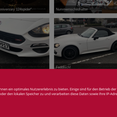
nniversary 124spider“
Nummernschildhalter
28. November 2019
joestrummer
-
8. November 2019
2
3
3.113
4
3
Feddisch!
. März 2019
kölnerspider
-
6. März 2019
0
3
6.405
1
3
n ein optimales Nutzererlebnis zu bieten. Einige sind für den Betrieb der 
 oder den lokalen Speicher zu und verarbeiten diese Daten sowie Ihre IP-Adr