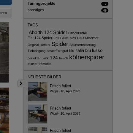
Tuningprojekte
17
sonstiges
49
eren
TAGS
Abarth 124 Spider
EibachProKit
Fiat 124 Spider
Fox
GeileFotos
H&R
Mittelrohr
Spider
Original
Remus
Spurverbreiterung
italia blu
lusso
blu
Tieferlegung
besterFotograf
kölnerspider
124
perfekter Lack
beach
sunset
tramonto
NEUESTE BILDER
Frisch foliert
Wippi
-
10. April 2023
Frisch foliert
Wippi
-
10. April 2023
Frisch foliert